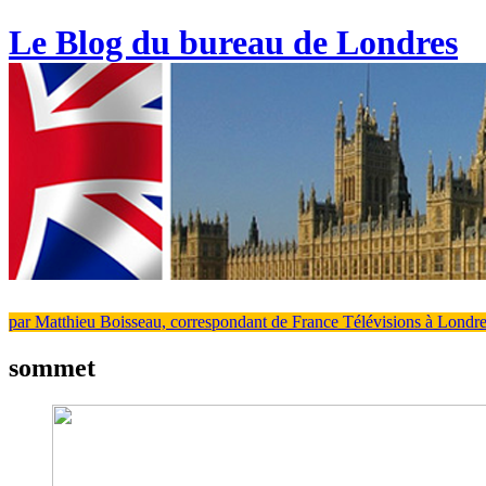
Le Blog du bureau de Londres
par Matthieu Boisseau, correspondant de France Télévisions à Londr
sommet