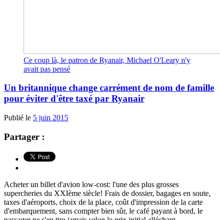
Ce coup là, le patron de Ryanair, Michael O'Leary n'y
avait pas pensé
Un britannique change carrément de nom de famille
pour éviter d'être taxé par Ryanair
Publié le
5 juin 2015
Partager :
Acheter un billet d'avion low-cost: l'une des plus grosses
supercheries du XXIème siècle! Frais de dossier, bagages en soute,
taxes d'aéroports, choix de la place, coût d'impression de la carte
d'embarquement, sans compter bien sûr, le café payant à bord, le
passager ne s'en tire jamais selon le prix initial alléchant......