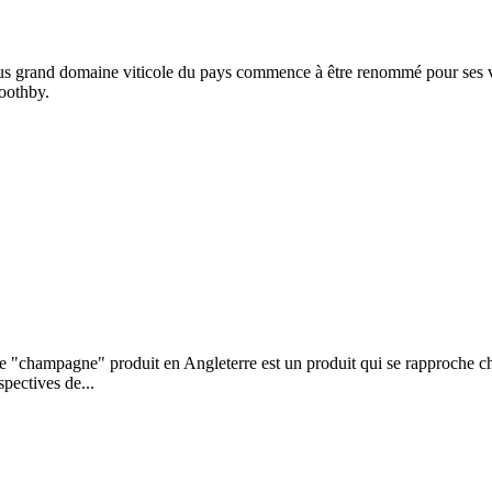
us grand domaine viticole du pays commence à être renommé pour ses vins
oothby.
t le "champagne" produit en Angleterre est un produit qui se rapproche c
pectives de...